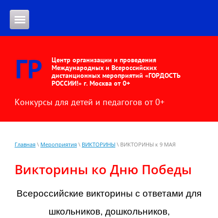
ГР
Центр организации и проведения
Международных и Всероссийских
дистанционных мероприятий «ГОРДОСТЬ
РОССИИ!» г. Москва от 0+
Конкурсы для детей и педагогов от 0+
Главная
\
Мероприятия
\
ВИКТОРИНЫ
\ ВИКТОРИНЫ к 9 МАЯ
Викторины ко Дню Победы
Всероссийские викторины с ответами для
школьников, дошкольников,