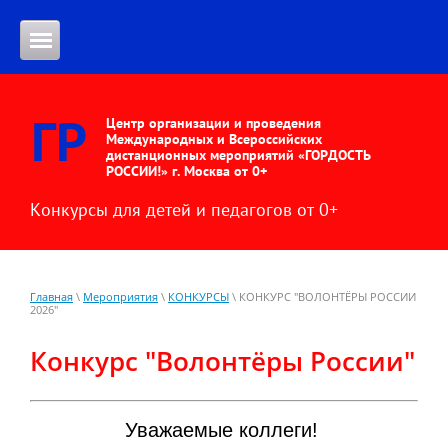
ГР
Центр организации и проведения
Международных и Всероссийских
дистанционных мероприятий «ГОРДОСТЬ
РОССИИ!» г. Москва от 0+
Конкурсы для детей и педагогов от 0+
Главная
\
Мероприятия
\
КОНКУРСЫ
\ КОНКУРС "ВОЛОНТЁРЫ РОССИИ
2026"
Конкурс "Волонтёры России"
Уважаемые коллеги!